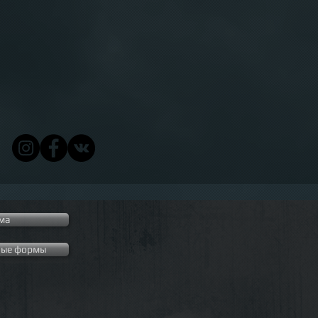
ма
ные формы