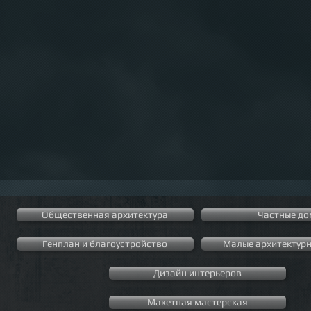
Общественная архитектура
Частные до
Генплан и благоустройство
Малые архитектур
Дизайн интерьеров
Макетная мастерская