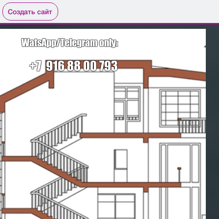
Создать сайт
WatsApp/Telegram only:
+7 916 88 00 793